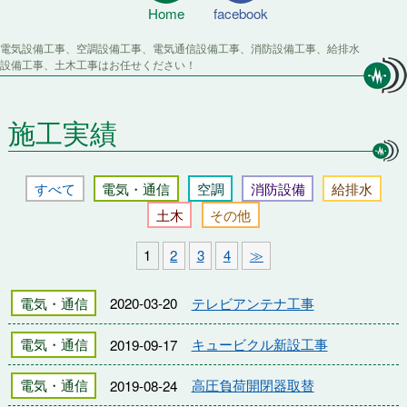
Home
facebook
電気設備工事、空調設備工事、電気通信設備工事、消防設備工事、給排水
設備工事、土木工事はお任せください！
施工実績
すべて
電気・通信
空調
消防設備
給排水
土木
その他
1
2
3
4
≫
電気・通信
2020-03-20
テレビアンテナ工事
電気・通信
2019-09-17
キュービクル新設工事
電気・通信
2019-08-24
高圧負荷開閉器取替